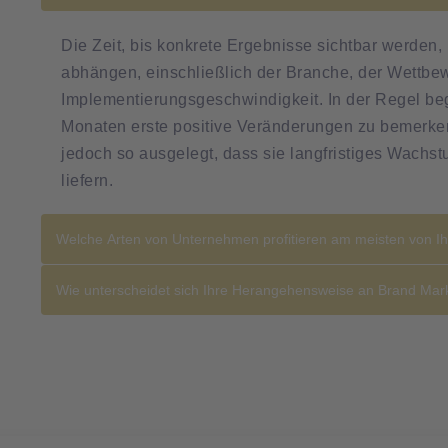
Die Zeit, bis konkrete Ergebnisse sichtbar werden
abhängen, einschließlich der Branche, der Wettbe
Implementierungsgeschwindigkeit. In der Regel be
Monaten erste positive Veränderungen zu bemerken
jedoch so ausgelegt, dass sie langfristiges Wachst
liefern.
Welche Arten von Unternehmen profitieren am meisten von Ih
Wie unterscheidet sich Ihre Herangehensweise an Brand Ma