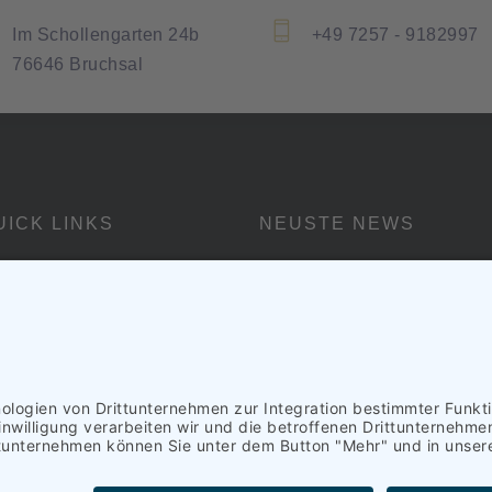
Im Schollengarten 24b
+49 7257 - 9182997
76646 Bruchsal
UICK LINKS
NEUSTE NEWS
Wir sind online
Über uns
1. Nobember, 2024
Unser Team
Leistungen