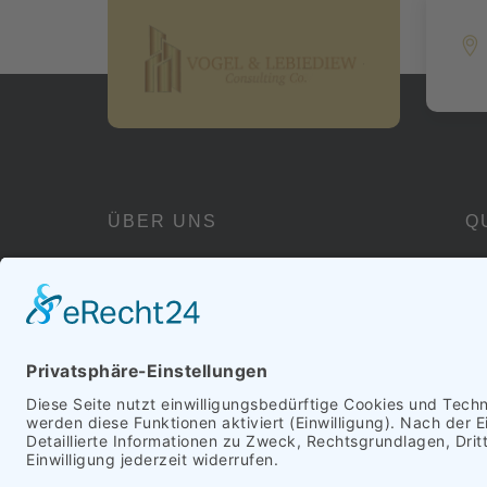
ÜBER UNS
Q
Wir sind Ihr verlässlicher Partner
für maßgeschneiderte Lösungen,
die messbare Ergebnisse liefern