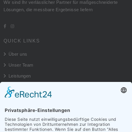
Wir sind Ihr verlässlicher Partner für maßgeschneiderte
Lösungen, die messbare Ergebnisse liefern
QUICK LINKS
Über uns
Unser Team
Leistungen
NEUSTE NEWS
Wir sind online
1. Nobember, 2024