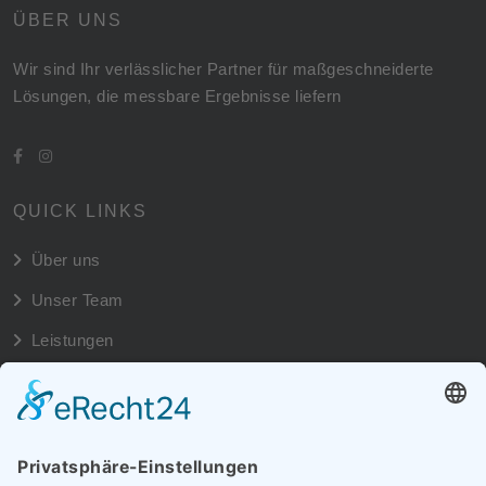
ÜBER UNS
Wir sind Ihr verlässlicher Partner für maßgeschneiderte
Lösungen, die messbare Ergebnisse liefern
QUICK LINKS
Über uns
Unser Team
Leistungen
NEUSTE NEWS
Wir sind online
1. Nobember, 2024