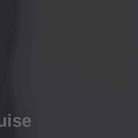
d
uise
neuer Kunden &