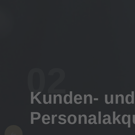
02
Kunden- un
Personalakq
Effiziente Methoden zur Gewinnung 